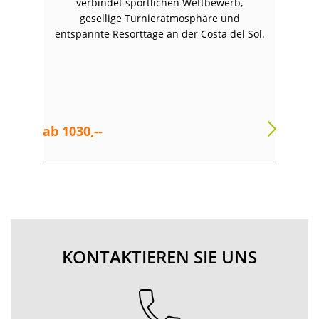
verbindet sportlichen Wettbewerb,
d
gesellige Turnieratmosphäre und
entspannte Resorttage an der Costa del Sol.
f
ab 1030,--
ab 
KONTAKTIEREN SIE UNS