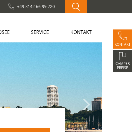
+49 8142 66 99 720
DSEE
SERVICE
KONTAKT
KONTAKT
Next
CAMPER
PREISE