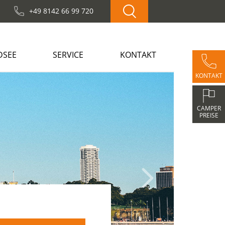
+49 8142 66 99 720
DSEE
SERVICE
KONTAKT
KONTAKT
Next
CAMPER
PREISE