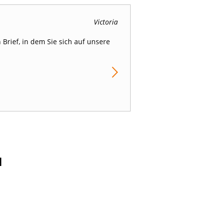
Victoria
Brief, in dem Sie sich auf unsere
N
PORTUGAL
TÜ